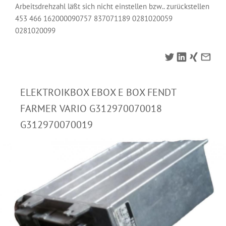
Arbeitsdrehzahl läßt sich nicht einstellen bzw.. zurückstellen
453 466 162000090757 837071189 0281020059
0281020099
ELEKTROIKBOX EBOX E BOX FENDT
FARMER VARIO G312970070018
G312970070019