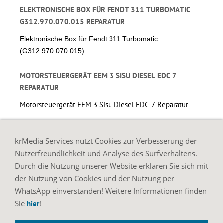
ELEKTRONISCHE BOX FÜR FENDT 311 TURBOMATIC
G312.970.070.015 REPARATUR
Elektronische Box für Fendt 311 Turbomatic
(G312.970.070.015)
MOTORSTEUERGERÄT EEM 3 SISU DIESEL EDC 7
REPARATUR
Motorsteuergerät EEM 3 Sisu Diesel EDC 7 Reparatur
REPARATUR VON FENDT E-BOX MODUL STEUERGERÄT
krMedia Services nutzt Cookies zur Verbesserung der
G816.970.070.046
Nutzerfreundlichkeit und Analyse des Surfverhaltens.
Reparatur von Fendt E-Box Modul Steuergerät
Durch die Nutzung unserer Website erklären Sie sich mit
G816.970.070.046
der Nutzung von Cookies und der Nutzung per
WhatsApp einverstanden! Weitere Informationen finden
REPARATUR VON FENDT E-BOX MODUL STEUERGERÄT
Sie
!
hier
G916970160052