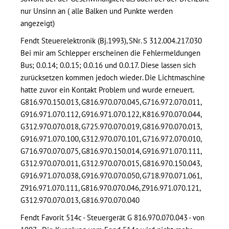
nur Unsinn an ( alle Balken und Punkte werden
angezeigt)
Fendt Steuerelektronik (Bj.1993), SNr. S 312.004.217.030
Bei mir am Schlepper erscheinen die Fehlermeldungen
Bus; 0.0.14; 0.0.15; 0.0.16 und 0.0.17. Diese lassen sich
zurücksetzen kommen jedoch wieder. Die Lichtmaschine
hatte zuvor ein Kontakt Problem und wurde erneuert.
G816.970.150.013, G816.970.070.045, G716.972.070.011,
G916.971.070.112, G916.971.070.122, K816.970.070.044,
G312.970.070.018, G725.970.070.019, G816.970.070.013,
G916.971.070.100, G312.970.070.101, G716.972.070.010,
G716.970.070.075, G816.970.150.014, G916.971.070.111,
G312.970.070.011, G312.970.070.015, G816.970.150.043,
G916.971.070.038, G916.970.070.050, G718.970.071.061,
Z916.971.070.111, G816.970.070.046, Z916.971.070.121,
G312.970.070.013, G816.970.070.040
Fendt Favorit 514c - Steuergerät G 816.970.070.043 - von