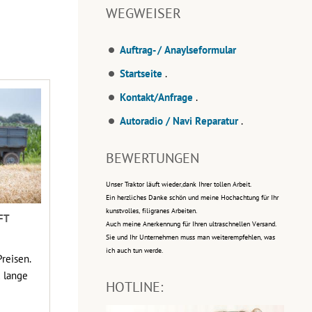
WEGWEISER
Auftrag- / Anaylseformular
Startseite
.
Kontakt/Anfrage
.
Autoradio / Navi Reparatur
.
BEWERTUNGEN
Unser Traktor läuft wieder,dank Ihrer tollen Arbeit.
Ein herzliches Danke schön und meine Hochachtung für Ihr
kunstvolles, filigranes Arbeiten.
FT
Auch meine Anerkennung für Ihren ultraschnellen Versand.
Sie und Ihr Unternehmen muss man weiterempfehlen, was
ich auch tun werde.
reisen.
 lange
HOTLINE: